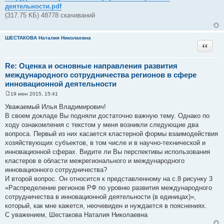
н
деятельности.pdf
и
(317.75 КБ) 48778 скачиваний
е
ШЕСТАКОВА Наталия Николаевна
Цитата
Re: Оценка и основные направления развития
международного сотрудничества регионов в сфере
инновационной деятельности
19 июн 2015, 15:41
С
о
Уважаемый Илья Владимирович!
о
В своем докладе Вы подняли достаточно важную тему. Однако по
б
щ
ходу ознакомления с текстом у меня возникли следующие два
е
вопроса. Первый из них касается кластерной формы взаимодействия
н
и
хозяйствующих субъектов, в том числе и в научно-технической и
е
инновационной сферах. Видите ли Вы перспективы использования
кластеров в области межрегионального и международного
инновационного сотрудничества?
И второй вопрос. Он относится к представленному на с.8 рисунку 3
«Распределение регионов РФ по уровню развития международного
сотрудничества в инновационной деятельности (в единицах)»,
который, как мне кажется, неочевиден и нуждается в пояснениях.
С уважением, Шестакова Наталия Николаевна