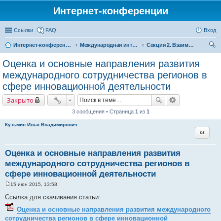
Интернет-конференции
Ссылки
FAQ
Вход
Интернет-конференции
Международная интернет-конференция по проблемам социально-экономического развития территорий стран Евразийского экономического союза, посвященной 25-летию ИСЭРТ РАН
Секция 2. Взаимодействие в сфере науки и инноваций - фактор повышения конкурентоспособности регионов в рамках Евразийского экономического союза
ои
Оценка и основные направления развития
ск
международного сотрудничества регионов в
сфере инновационной деятельности
Закрыто
3 сообщения • Страница
1
из
1
Кузьмин Илья Владимирович
Цитата
Оценка и основные направления развития
международного сотрудничества регионов в
сфере инновационной деятельности
15 июн 2015, 13:58
С
о
Ссылка для скачивания статьи:
о
б
Оценка и основные направления развития международного
щ
сотрудничества регионов в сфере инновационной
е