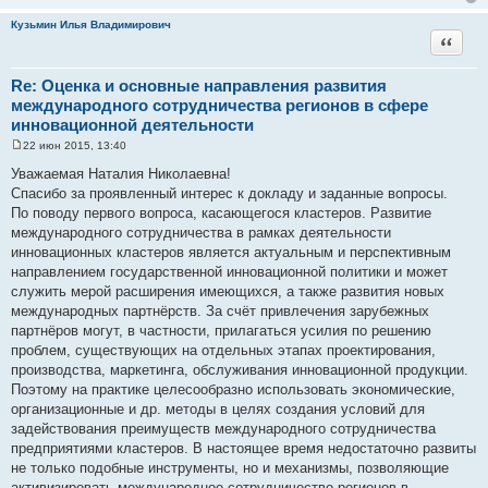
Кузьмин Илья Владимирович
Цитата
Re: Оценка и основные направления развития
международного сотрудничества регионов в сфере
инновационной деятельности
22 июн 2015, 13:40
С
о
Уважаемая Наталия Николаевна!
о
Спасибо за проявленный интерес к докладу и заданные вопросы.
б
щ
По поводу первого вопроса, касающегося кластеров. Развитие
е
международного сотрудничества в рамках деятельности
н
и
инновационных кластеров является актуальным и перспективным
е
направлением государственной инновационной политики и может
служить мерой расширения имеющихся, а также развития новых
международных партнёрств. За счёт привлечения зарубежных
партнёров могут, в частности, прилагаться усилия по решению
проблем, существующих на отдельных этапах проектирования,
производства, маркетинга, обслуживания инновационной продукции.
Поэтому на практике целесообразно использовать экономические,
организационные и др. методы в целях создания условий для
задействования преимуществ международного сотрудничества
предприятиями кластеров. В настоящее время недостаточно развиты
не только подобные инструменты, но и механизмы, позволяющие
активизировать международное сотрудничество регионов в